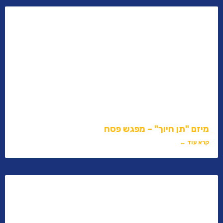
מיזם "תן חיוך" – מפגש פסח
קרא עוד ←