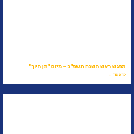
מפגש ראש השנה תשפ"ב – מיזם "תן חיוך"
קרא עוד ←