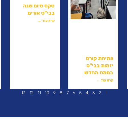
טקס סיום שנה
בבי"ס אורים
קרא עוד ←
פתיחת קורס
יזמות בבי"ס
בסמת החדש
קרא עוד ←
13
12
11
10
9
8
7
6
5
4
3
2
1