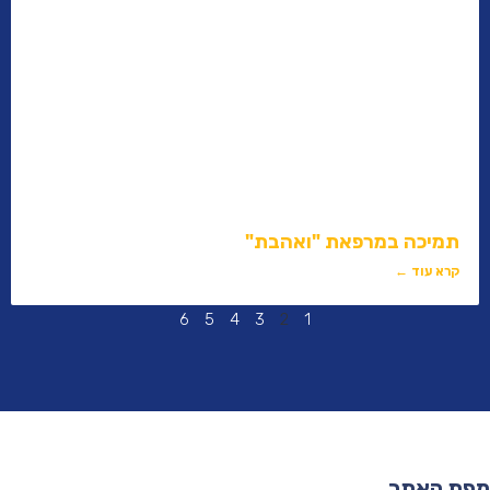
תמיכה במרפאת "ואהבת"
קרא עוד ←
6
5
4
3
2
1
פת האתר