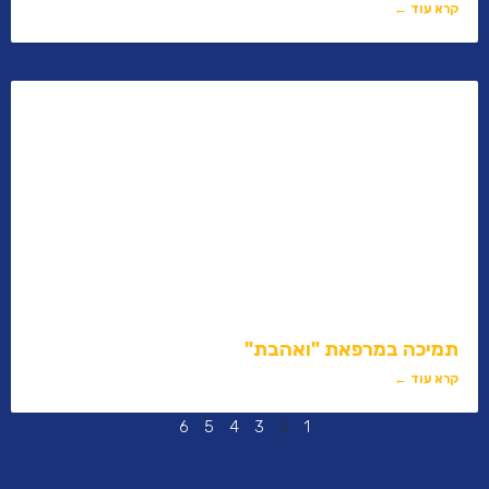
קרא עוד ←
תמיכה במרפאת "ואהבת"
קרא עוד ←
6
5
4
3
2
1