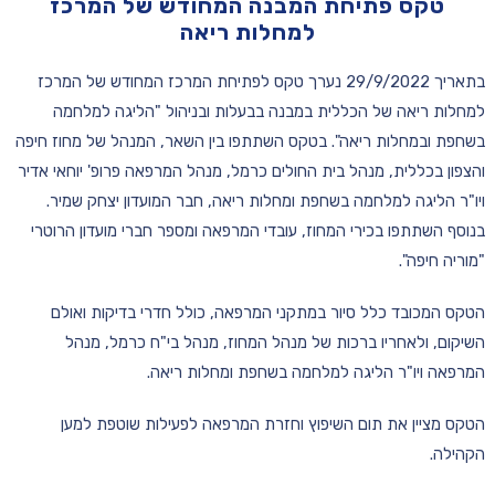
טקס פתיחת המבנה המחודש של המרכז
למחלות ריאה
בתאריך 29/9/2022 נערך טקס לפתיחת המרכז המחודש של המרכז
למחלות ריאה של הכללית במבנה בבעלות ובניהול "הליגה למלחמה
בשחפת ו
במחלות ריאה
". בטקס השתתפו בין השאר, המנהל של מחוז חיפה
והצפון בכללית, מנהל בית החולים כרמל, מנהל המרפאה פרופ' יוחאי אדיר
ויו"ר הליגה למלחמה בשחפת ומחלות ריאה, חבר המועדון יצחק שמיר.
בנוסף השתתפו בכירי המחוז, עובדי המרפאה ומספר חברי מועדון הרוטרי
"מוריה חיפה".
הטקס המכובד כלל סיור במתקני המרפאה, כולל חדרי בדיקות ואולם
השיקום, ולאחריו ברכות של מנהל המחוז, מנהל בי"ח כרמל, מנהל
המרפאה ויו"ר הליגה למלחמה בשחפת ומחלות ריאה.
הטקס מציין את תום השיפוץ וחזרת המרפאה לפעילות שוטפת למען
הקהילה.