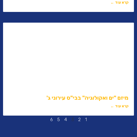
קרא עוד ←
מיזם "ים ואקולוגיה" בבי"ס עירוני ג'
קרא עוד ←
6
5
4
3
2
1